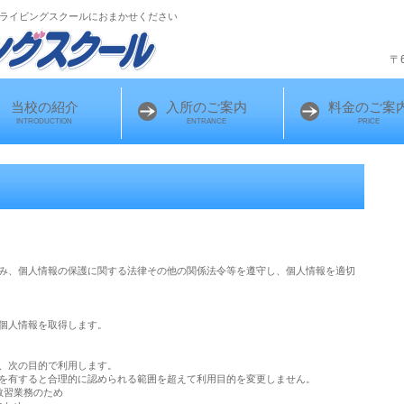
ライビングスクールにおまかせください
〒
当校の紹介
入所のご案内
料金のご案
INTRODUCTION
ENTRANCE
PRICE
み、個人情報の保護に関する法律その他の関係法令等を遵守し、個人情報を適切
個人情報を取得します。
、次の目的で利用します。
を有すると合理的に認められる範囲を超えて利用目的を変更しません。
う教習業務のため