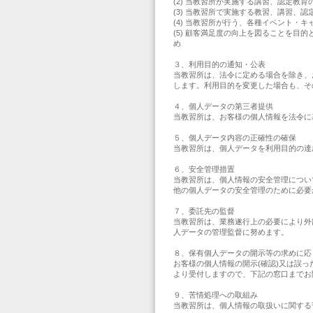
(2) 当教習所が実施する講習、認定教育
(3) 当教習所で実施する教習、講習、
(4) 当教習所が行う、各種イベント・
(5) 顧客満足度の向上を図ることを
め
３、利用目的の通知・公表
当教習所は、法令に定める場合を除き、
します。利用目的を変更した場合も、そ
４、個人データの第三者提供
当教習所は、お客様の個人情報を法令に
５、個人データ内容の正確性の確保
当教習所は、個人データを利用目的の達
６、安全管理措置
当教習所は、個人情報の安全管理につい
他の個人データの安全管理のために必要
７、委託先の監督
当教習所は、業務遂行上の必要により外
人データの管理監督に努めます。
８、保有個人データの開示等の求めに応
お客様の個人情報の開示(確認)又は誤
より受付しますので、下記の窓口までお
９、苦情処理への取組み
当教習所は、個人情報の取扱いに関する