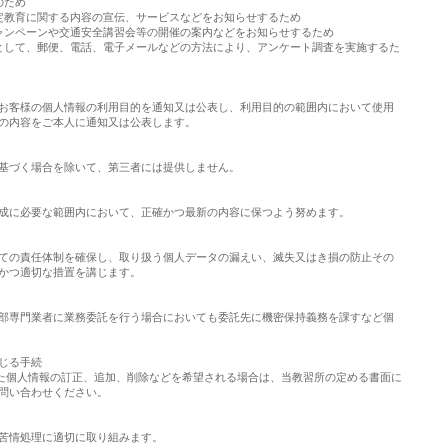
のため
認定教育に関する内容の宣伝、サービスなどをお知らせするため
キャンペーンや交通安全講習会等の開催の案内などをお知らせするため
目的として、郵便、電話、電子メールなどの方法により、アンケート調査を実施するた
お客様の個人情報の利用目的を通知又は公表し、利用目的の範囲内において使用
の内容をご本人に通知又は公表します。
基づく場合を除いて、第三者には提供しません。
成に必要な範囲内において、正確かつ最新の内容に保つよう努めます。
ての責任体制を確保し、取り扱う個人データの漏えい、滅失又はき損の防止その
かつ適切な措置を講じます。
部専門業者に業務委託を行う場合においても委託先に機密保持義務を課すなど個
じる手続
った個人情報の訂正、追加、削除などを希望される場合は、当教習所の定める書面に
問い合わせください。
苦情処理に適切に取り組みます。