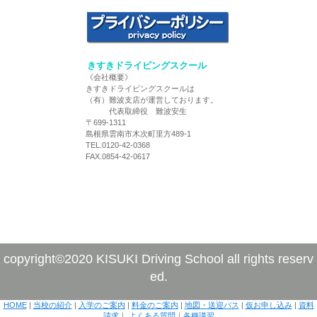
きすきドライビングスクール
《会社概要》
きすきドライビングスクールは
（有）難波支店が運営しております。
代表取締役 難波安生
〒699-1311
島根県雲南市木次町里方489-1
TEL.0120-42-0368
FAX.0854-42-0617
copyright©2020 KISUKI Driving School all rights reserv
ed.
HOME
|
当校の紹介
|
入学のご案内
|
料金のご案内
|
地図・送迎バス
|
仮お申し込み
|
資料
請求
｜
よくある質問
｜
各種講習