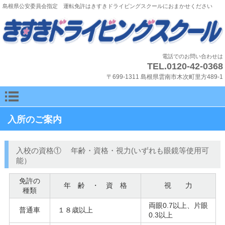
島根県公安委員会指定 運転免許はきすきドライビングスクールにおまかせください
電話でのお問い合わせは
TEL.0120-42-0368
〒699-1311 島根県雲南市木次町里方489-1
入所のご案内
入校の資格① 年齢・資格・視力(いずれも眼鏡等使用可
能）
免許の
年 齢 ・ 資 格
視 力
種類
両眼0.7以上、片眼
普通車
１８歳以上
0.3以上