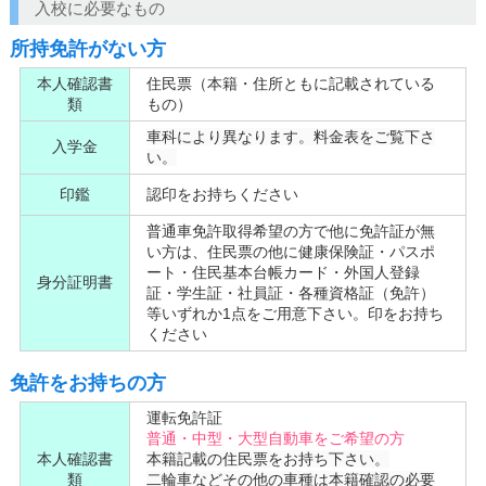
入校に必要なもの
所持免許がない方
本人確認書
住民票（本籍・住所ともに記載されている
類
もの）
車科により異なります。料金表をご覧下さ
入学金
い。
印鑑
認印をお持ちください
普通車免許取得希望の方で他に免許証が無
い方は、住民票の他に健康保険証・パスポ
ート・住民基本台帳カード・外国人登録
身分証明書
証・学生証・社員証・各種資格証（免許）
等いずれか1点をご用意下さい。印をお持ち
ください
免許をお持ちの方
運転免許証
普通・中型・大型自動車をご希望の方
本人確認書
本籍記載の住民票をお持ち下さい。
類
二輪車などその他の車種は本籍確認の必要