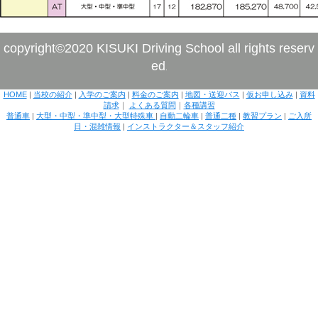
copyright©2020 KISUKI Driving School all rights reserv
ed
.
HOME
|
当校の紹介
|
入学のご案内
|
料金のご案内
|
地図・送迎バス
|
仮お申し込み
|
資料
請求
｜
よくある質問
｜
各種講習
普通車
|
大型・中型・準中型・大型特殊車
|
自動二輪車
|
普通二種
|
教習プラン
|
ご入所
日・混雑情報
|
インストラクター＆スタッフ紹介